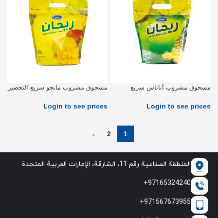
مسحوق مشروب أناناس سريع
مسحوق مشروب مانجو سريع التحضير
التحضير 2.5 كیلو جرام
2.5 كیلو جرام
Login to see prices
Login to see prices
→
2
1
المنطقة الصناعية رقم 11، الشارقة، الإمارات العربية المتحدة
97165324240+
971567673955+